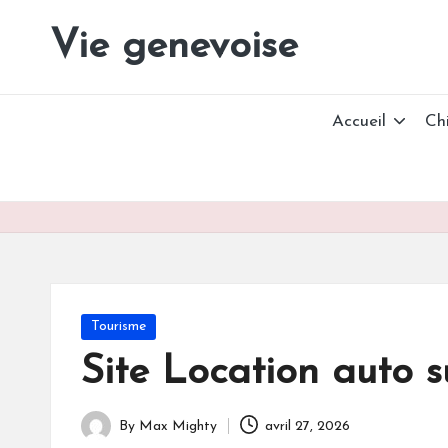
Vie genevoise
Vie
Skip
des
to
entreprises
content
Genève
Accueil
Ch
Posted
Tourisme
in
Site Location auto 
By
Max Mighty
avril 27, 2026
Posted