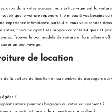
ez avoir dans votre garage, mais est-ce vraiment la voiture
 savoir quelle voiture répondrait le mieux à vos besoins ou à
ne expérience intimidante, surtout si vous vous rendez dans 
entier, chacune ayant ses propres caractéristiques et prix, et
 rendez. Trouver le bon modèle de voiture et la meilleure of
’assurer un bon voyage.
oiture de location
erez de la voiture de location et au nombre de passagers qu
s âgées ?
upplémentaire pour vos bagages ou votre équipement ?
eur plus petit et moins de kilomètres par gallon ?