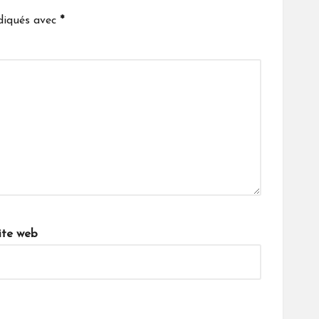
ndiqués avec
*
ite web