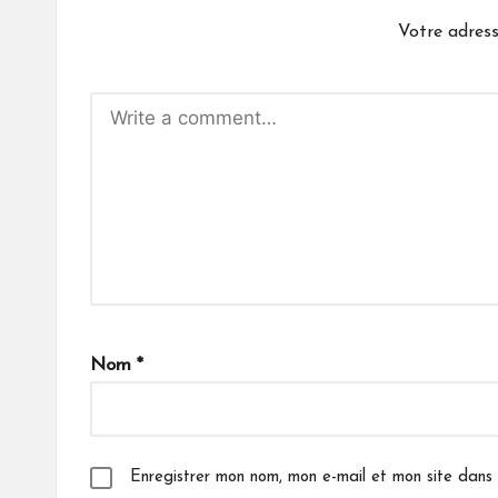
Votre adress
A
lt
Nom
*
e
r
n
a
Enregistrer mon nom, mon e-mail et mon site dans