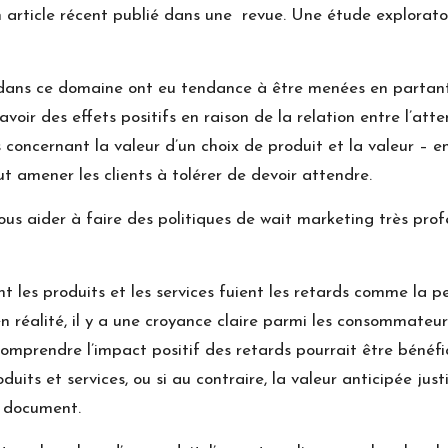
n article récent publié dans une revue. Une étude exploratoi
dans ce domaine ont eu tendance à être menées en partant 
y avoir des effets positifs en raison de la relation entre l’at
es concernant la valeur d’un choix de produit et la valeur – e
t amener les clients à tolérer de devoir attendre.
us aider à faire des politiques de wait marketing très profe
t les produits et les services fuient les retards comme la pe
 en réalité, il y a une croyance claire parmi les consommate
omprendre l’impact positif des retards pourrait être bénéfiq
its et services, ou si au contraire, la valeur anticipée justi
e document.