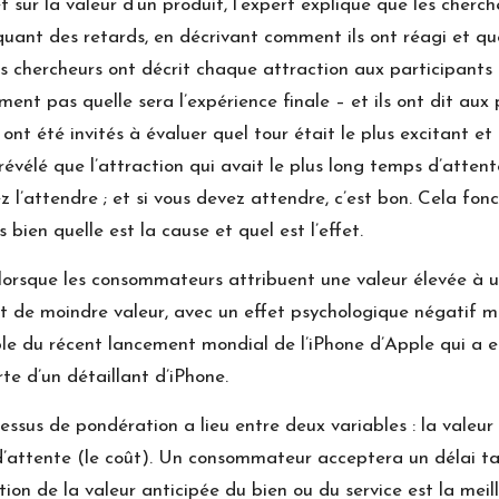
fet sur la valeur d’un produit, l’expert explique que les cher
uant des retards, en décrivant comment ils ont réagi et quel
les chercheurs ont décrit chaque attraction aux participant
t pas quelle sera l’expérience finale – et ils ont dit aux p
ont été invités à évaluer quel tour était le plus excitant et c
révélé que l’attraction qui avait le plus long temps d’atten
l’attendre ; et si vous devez attendre, c’est bon. Cela fonct
ès bien quelle est la cause et quel est l’effet.
sque les consommateurs attribuent une valeur élevée à un 
nt de moindre valeur, avec un effet psychologique négatif mo
ple du récent lancement mondial de l’iPhone d’Apple qui a e
te d’un détaillant d’iPhone.
us de pondération a lieu entre deux variables : la valeur p
 d’attente (le coût). Un consommateur acceptera un délai tan
ion de la valeur anticipée du bien ou du service est la meil