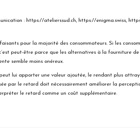
unication :
https://atelierssud.ch
,
https://enigma.swiss
,
http
tisfaisants pour la majorité des consommateurs. Si les con
c’est peut-être parce que les alternatives à la fourniture de
tente semble moins onéreux.
eut lui apporter une valeur ajoutée, le rendant plus attray
usée par le retard doit nécessairement améliorer la percept
terpréter le retard comme un coût supplémentaire.