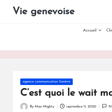
Vie genevoise
Vie
Skip
des
to
entreprises
content
Genève
Accueil
Ch
Posted
agence communication Genève
in
C’est quoi le wait m
By
Max Mighty
septembre 11, 2020
N
Posted