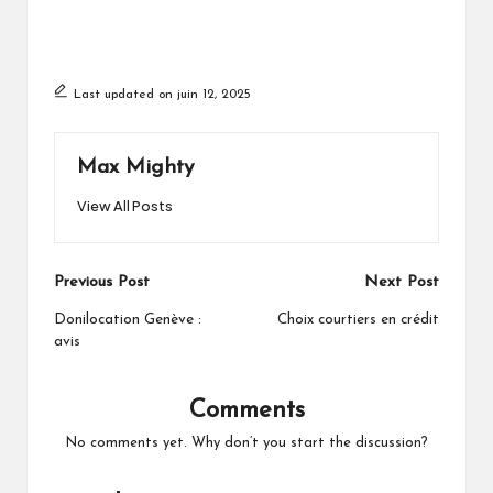
Last updated on juin 12, 2025
Max Mighty
View All Posts
Post
Previous Post
Next Post
navigation
Donilocation Genève :
Choix courtiers en crédit
avis
Comments
No comments yet. Why don’t you start the discussion?