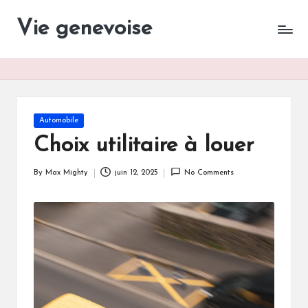
Vie genevoise
Vie
Skip
des
to
entreprises
content
Genève
Posted
Automobile
in
Choix utilitaire à louer
By
Max Mighty
juin 12, 2025
No Comments
Posted
by