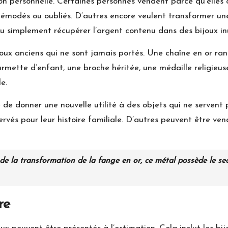
n personnelle. Certaines personnes vendent parce qu’elles on
démodés ou oubliés. D’autres encore veulent transformer un
 ou simplement récupérer l’argent contenu dans des bijoux inu
oux anciens qui ne sont jamais portés. Une chaîne en or ran
rmette d’enfant, une broche héritée, une médaille religieuse
e.
e donner une nouvelle utilité à des objets qui ne servent pl
rvés pour leur histoire familiale. D’autres peuvent être vend
 de la transformation de la fange en or, ce métal possède le se
re