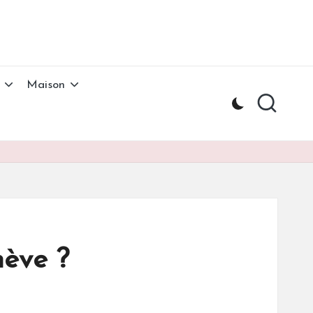
Maison
nève ?