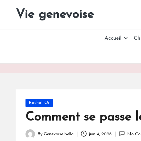
Vie genevoise
Vie
Skip
des
to
entreprises
content
Genève
Accueil
Ch
Posted
Rachat Or
in
Comment se passe la
By
Genevoise bella
juin 4, 2026
No Co
Posted