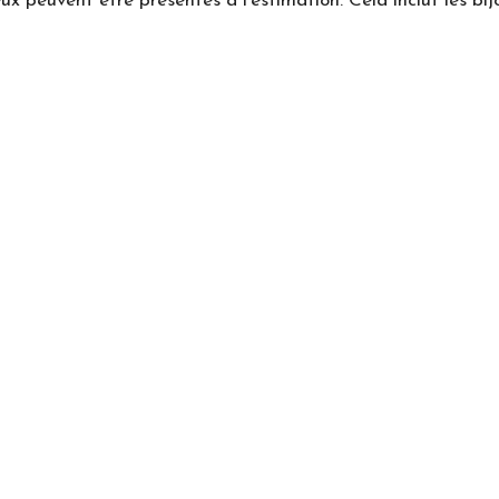
 peuvent être présentés à l’estimation. Cela inclut les bijou