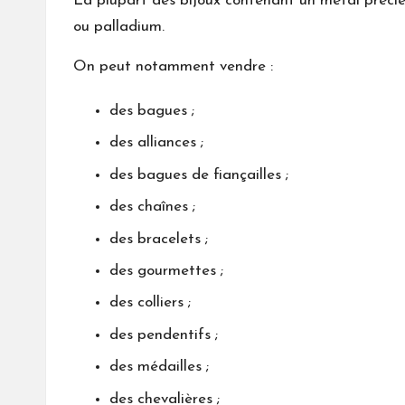
La plupart des bijoux contenant un métal précieux
ou palladium.
On peut notamment vendre :
des bagues ;
des alliances ;
des bagues de fiançailles ;
des chaînes ;
des bracelets ;
des gourmettes ;
des colliers ;
des pendentifs ;
des médailles ;
des chevalières ;