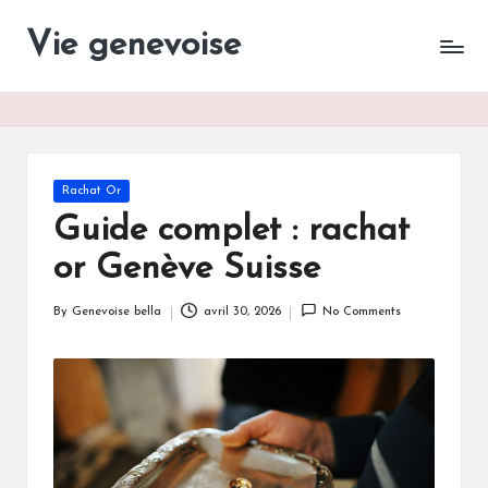
Vie genevoise
Vie
Skip
des
to
entreprises
content
Genève
Posted
Rachat Or
in
Guide complet : rachat
or Genève Suisse
By
Genevoise bella
avril 30, 2026
No Comments
Posted
by