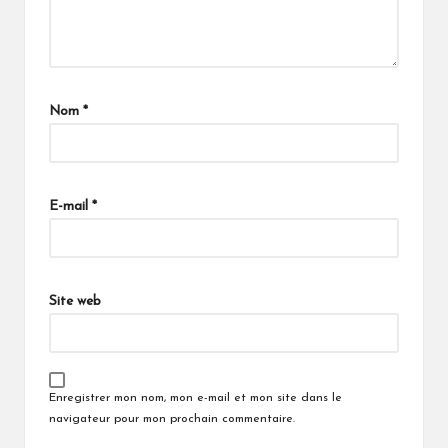
Nom
*
A
lt
E-mail
*
e
r
n
a
Site web
ti
v
e:
Enregistrer mon nom, mon e-mail et mon site dans le
navigateur pour mon prochain commentaire.