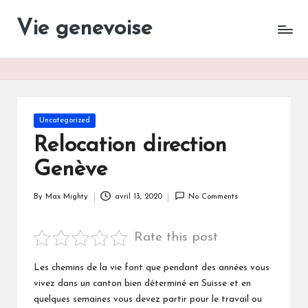
Vie genevoise
Vie
Skip
des
to
entreprises
content
Genève
Posted
Uncategorized
in
Relocation direction
Genève
By
Max Mighty
avril 13, 2020
No Comments
Posted
by
Rate this post
Les chemins de la vie font que pendant des années vous
vivez dans un canton bien déterminé en Suisse et en
quelques semaines vous devez partir pour le travail ou