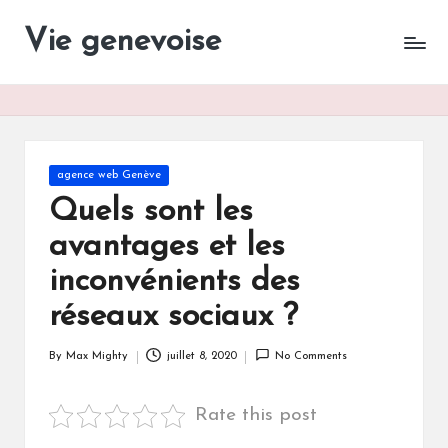
Vie genevoise
Vie
Skip
des
to
entreprises
content
Genève
Posted
agence web Genève
in
Quels sont les
avantages et les
inconvénients des
réseaux sociaux ?
By
Max Mighty
juillet 8, 2020
No Comments
Posted
by
Rate this post