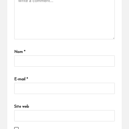
Nom
*
A
lt
E-mail
*
e
r
n
a
Site web
ti
v
e: