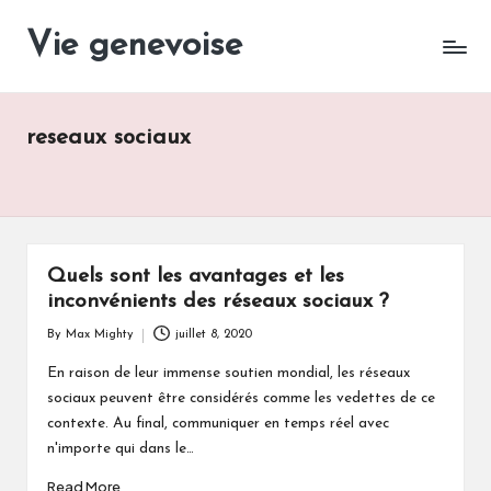
Vie genevoise
Vie
Skip
des
to
entreprises
content
Genève
reseaux sociaux
Quels sont les avantages et les
inconvénients des réseaux sociaux ?
By
Max Mighty
juillet 8, 2020
Posted
by
En raison de leur immense soutien mondial, les réseaux
sociaux peuvent être considérés comme les vedettes de ce
contexte. Au final, communiquer en temps réel avec
n'importe qui dans le…
Read More