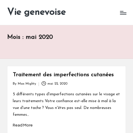
Vie genevoise
Vie
Skip
des
to
entreprises
content
Genève
Mois :
mai 2020
Traitement des imperfections cutanées
By
Max Mighty
mai 22, 2020
Posted
by
5 différents types d'imperfections cutanées sur le visage et
leurs traitements Votre confiance est-elle mise à mal à la
vue d'une tache ? Vous n'êtes pas seul. De nombreuses
femmes…
Read More