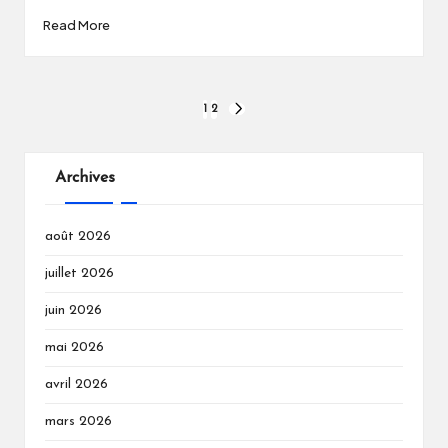
Read More
Pagination
1
2
NEXT
PAGE
des
publications
Archives
août 2026
juillet 2026
juin 2026
mai 2026
avril 2026
mars 2026