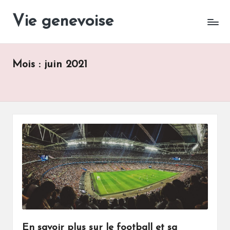
Vie genevoise
Vie
Skip
des
to
entreprises
content
Genève
Mois :
juin 2021
En savoir plus sur le football et sa