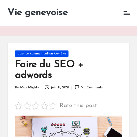
Vie genevoise
Vie
Skip
des
to
entreprises
content
Genève
Posted
agence communication Genève
in
Faire du SEO +
adwords
By
Max Mighty
juin 11, 2021
No Comments
Posted
by
Rate this post