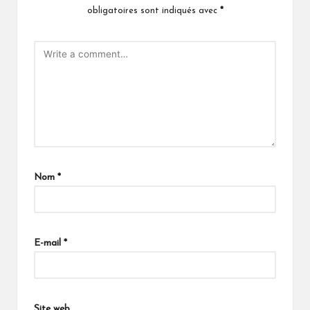
obligatoires sont indiqués avec
*
Nom
*
A
lt
E-mail
*
e
r
n
a
Site web