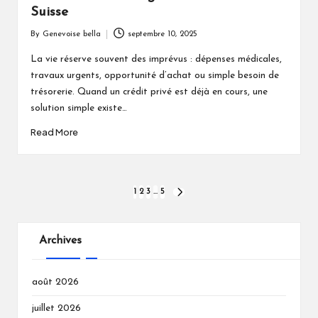
Suisse
By
Genevoise bella
septembre 10, 2025
Posted
by
La vie réserve souvent des imprévus : dépenses médicales,
travaux urgents, opportunité d’achat ou simple besoin de
trésorerie. Quand un crédit privé est déjà en cours, une
solution simple existe…
Read More
Pagination
1
2
3
…
5
NEXT
PAGE
des
publications
Archives
août 2026
juillet 2026