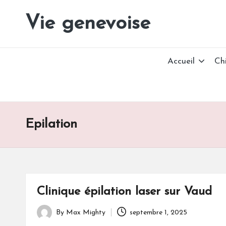
Vie genevoise
Vie
Skip
des
to
entreprises
content
Genève
Accueil
Ch
Epilation
Clinique épilation laser sur Vaud
By
Max Mighty
septembre 1, 2025
Posted