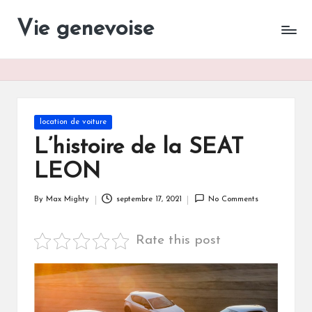
Vie genevoise
Vie
Skip
des
to
entreprises
content
Genève
Posted
location de voiture
in
L’histoire de la SEAT
LEON
By
Max Mighty
septembre 17, 2021
No Comments
Posted
by
Rate this post