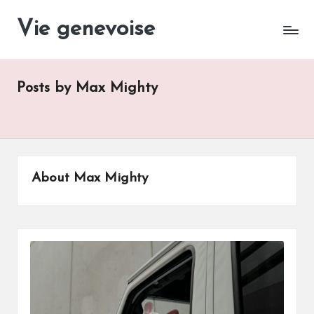
Vie genevoise
Vie
Skip
des
to
entreprises
content
Genève
Posts by Max Mighty
About Max Mighty