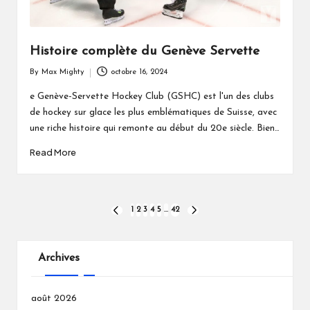
Histoire complète du Genève Servette
By
Max Mighty
octobre 16, 2024
Posted
by
e Genève-Servette Hockey Club (GSHC) est l'un des clubs
de hockey sur glace les plus emblématiques de Suisse, avec
une riche histoire qui remonte au début du 20e siècle. Bien…
Read More
Pagination
1
2
3
4
5
…
42
PREVIOUS
NEXT
PAGE
PAGE
des
publications
Archives
août 2026