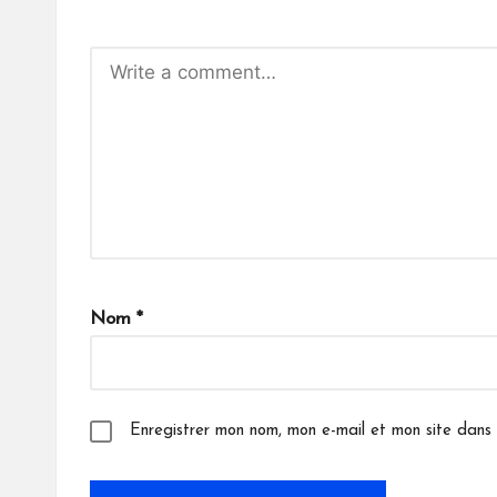
A
lt
Nom
*
e
r
n
a
Enregistrer mon nom, mon e-mail et mon site dans
ti
v