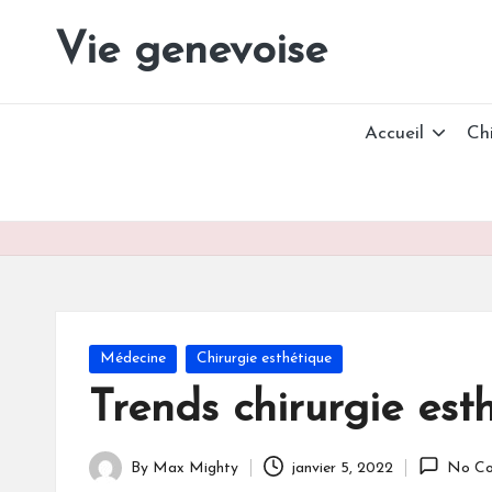
Vie genevoise
Vie
Skip
des
to
entreprises
content
Genève
Accueil
Ch
Posted
Médecine
Chirurgie esthétique
in
Trends chirurgie est
By
Max Mighty
janvier 5, 2022
No Co
Posted